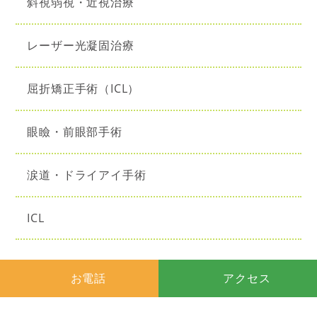
斜視弱視・近視治療
レーザー光凝固治療
屈折矯正手術（ICL）
眼瞼・前眼部手術
涙道・ドライアイ手術
ICL
お電話
アクセス