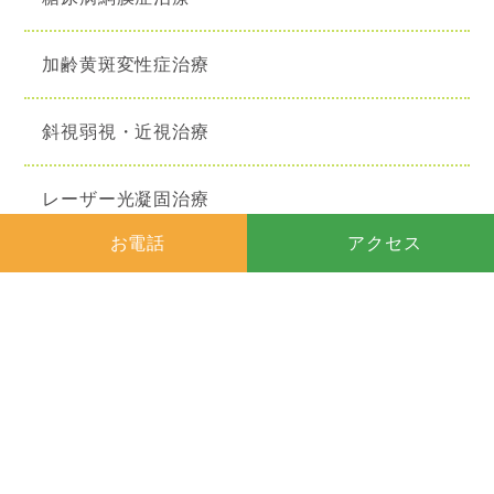
加齢黄斑変性症治療
斜視弱視・近視治療
レーザー光凝固治療
お電話
アクセス
屈折矯正手術（ICL）
眼瞼・前眼部手術
涙道・ドライアイ手術
ICL