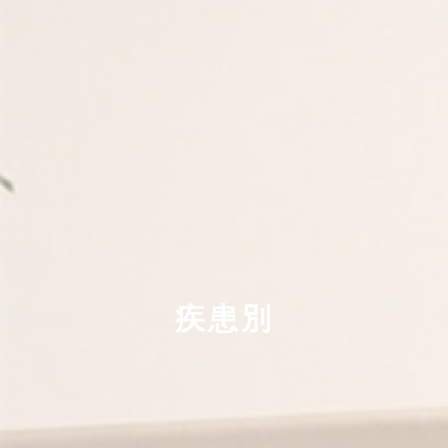
手術
院内設備
アクセス
疾患別