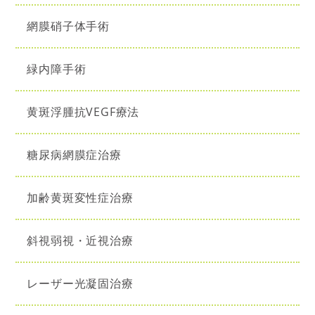
網膜硝子体手術
緑内障手術
黄斑浮腫抗VEGF療法
糖尿病網膜症治療
加齢黄斑変性症治療
斜視弱視・近視治療
レーザー光凝固治療