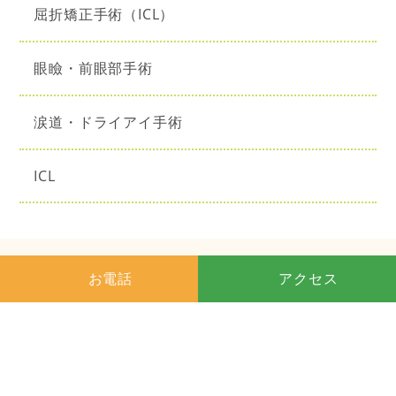
屈折矯正手術（ICL）
眼瞼・前眼部手術
涙道・ドライアイ手術
ICL
お電話
アクセス