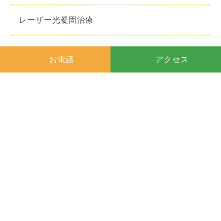
レーザー光凝固治療
屈折矯正手術（ICL）
お電話
アクセス
眼瞼・前眼部手術
涙道・ドライアイ手術
ICL